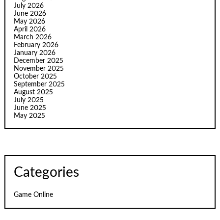
July 2026
June 2026
May 2026
April 2026
March 2026
February 2026
January 2026
December 2025
November 2025
October 2025
September 2025
August 2025
July 2025
June 2025
May 2025
Categories
Game Online