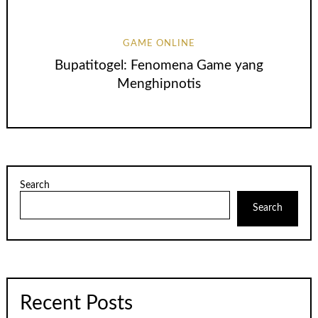
GAME ONLINE
Bupatitogel: Fenomena Game yang
Menghipnotis
Search
Search
Recent Posts