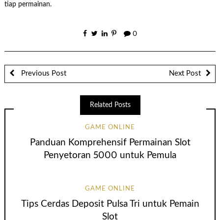
tiap permainan.
0
Previous Post
Next Post
Related Posts
GAME ONLINE
Panduan Komprehensif Permainan Slot
Penyetoran 5000 untuk Pemula
GAME ONLINE
Tips Cerdas Deposit Pulsa Tri untuk Pemain
Slot