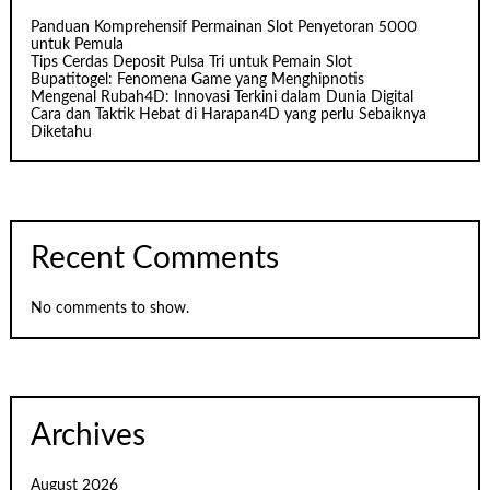
Panduan Komprehensif Permainan Slot Penyetoran 5000
untuk Pemula
Tips Cerdas Deposit Pulsa Tri untuk Pemain Slot
Bupatitogel: Fenomena Game yang Menghipnotis
Mengenal Rubah4D: Innovasi Terkini dalam Dunia Digital
Cara dan Taktik Hebat di Harapan4D yang perlu Sebaiknya
Diketahu
Recent Comments
No comments to show.
Archives
August 2026