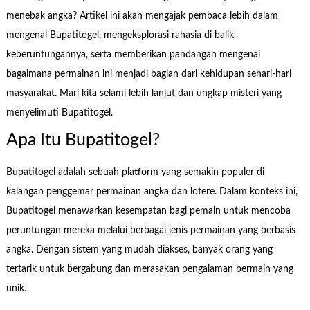
menebak angka? Artikel ini akan mengajak pembaca lebih dalam
mengenal Bupatitogel, mengeksplorasi rahasia di balik
keberuntungannya, serta memberikan pandangan mengenai
bagaimana permainan ini menjadi bagian dari kehidupan sehari-hari
masyarakat. Mari kita selami lebih lanjut dan ungkap misteri yang
menyelimuti Bupatitogel.
Apa Itu Bupatitogel?
Bupatitogel adalah sebuah platform yang semakin populer di
kalangan penggemar permainan angka dan lotere. Dalam konteks ini,
Bupatitogel menawarkan kesempatan bagi pemain untuk mencoba
peruntungan mereka melalui berbagai jenis permainan yang berbasis
angka. Dengan sistem yang mudah diakses, banyak orang yang
tertarik untuk bergabung dan merasakan pengalaman bermain yang
unik.