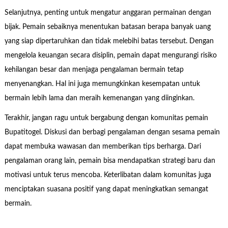
Selanjutnya, penting untuk mengatur anggaran permainan dengan
bijak. Pemain sebaiknya menentukan batasan berapa banyak uang
yang siap dipertaruhkan dan tidak melebihi batas tersebut. Dengan
mengelola keuangan secara disiplin, pemain dapat mengurangi risiko
kehilangan besar dan menjaga pengalaman bermain tetap
menyenangkan. Hal ini juga memungkinkan kesempatan untuk
bermain lebih lama dan meraih kemenangan yang diinginkan.
Terakhir, jangan ragu untuk bergabung dengan komunitas pemain
Bupatitogel. Diskusi dan berbagi pengalaman dengan sesama pemain
dapat membuka wawasan dan memberikan tips berharga. Dari
pengalaman orang lain, pemain bisa mendapatkan strategi baru dan
motivasi untuk terus mencoba. Keterlibatan dalam komunitas juga
menciptakan suasana positif yang dapat meningkatkan semangat
bermain.