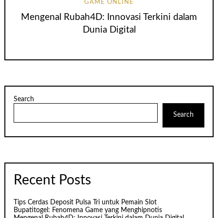
GAME ONLINE
Mengenal Rubah4D: Innovasi Terkini dalam
Dunia Digital
Search
Search
Recent Posts
Tips Cerdas Deposit Pulsa Tri untuk Pemain Slot
Bupatitogel: Fenomena Game yang Menghipnotis
Mengenal Rubah4D: Innovasi Terkini dalam Dunia Digital