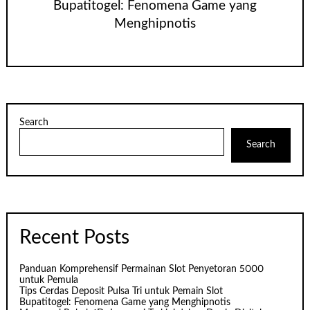
Bupatitogel: Fenomena Game yang
Menghipnotis
Search
Search
Recent Posts
Panduan Komprehensif Permainan Slot Penyetoran 5000
untuk Pemula
Tips Cerdas Deposit Pulsa Tri untuk Pemain Slot
Bupatitogel: Fenomena Game yang Menghipnotis