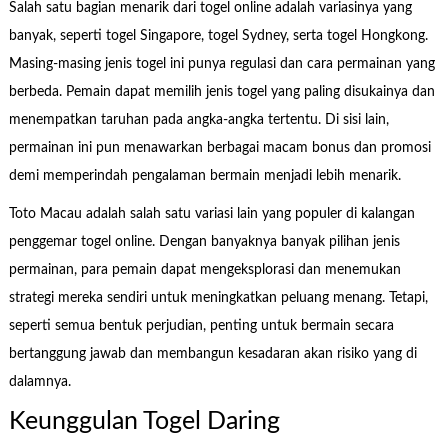
Salah satu bagian menarik dari togel online adalah variasinya yang
banyak, seperti togel Singapore, togel Sydney, serta togel Hongkong.
Masing-masing jenis togel ini punya regulasi dan cara permainan yang
berbeda. Pemain dapat memilih jenis togel yang paling disukainya dan
menempatkan taruhan pada angka-angka tertentu. Di sisi lain,
permainan ini pun menawarkan berbagai macam bonus dan promosi
demi memperindah pengalaman bermain menjadi lebih menarik.
Toto Macau adalah salah satu variasi lain yang populer di kalangan
penggemar togel online. Dengan banyaknya banyak pilihan jenis
permainan, para pemain dapat mengeksplorasi dan menemukan
strategi mereka sendiri untuk meningkatkan peluang menang. Tetapi,
seperti semua bentuk perjudian, penting untuk bermain secara
bertanggung jawab dan membangun kesadaran akan risiko yang di
dalamnya.
Keunggulan Togel Daring