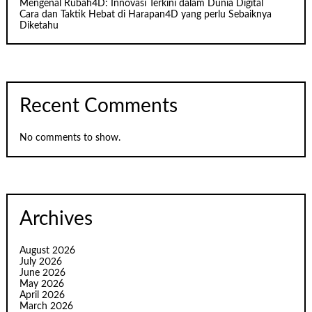
Mengenal Rubah4D: Innovasi Terkini dalam Dunia Digital
Cara dan Taktik Hebat di Harapan4D yang perlu Sebaiknya
Diketahu
Recent Comments
No comments to show.
Archives
August 2026
July 2026
June 2026
May 2026
April 2026
March 2026