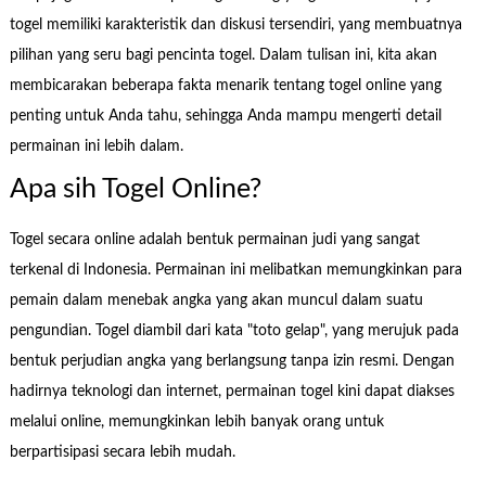
togel memiliki karakteristik dan diskusi tersendiri, yang membuatnya
pilihan yang seru bagi pencinta togel. Dalam tulisan ini, kita akan
membicarakan beberapa fakta menarik tentang togel online yang
penting untuk Anda tahu, sehingga Anda mampu mengerti detail
permainan ini lebih dalam.
Apa sih Togel Online?
Togel secara online adalah bentuk permainan judi yang sangat
terkenal di Indonesia. Permainan ini melibatkan memungkinkan para
pemain dalam menebak angka yang akan muncul dalam suatu
pengundian. Togel diambil dari kata "toto gelap", yang merujuk pada
bentuk perjudian angka yang berlangsung tanpa izin resmi. Dengan
hadirnya teknologi dan internet, permainan togel kini dapat diakses
melalui online, memungkinkan lebih banyak orang untuk
berpartisipasi secara lebih mudah.