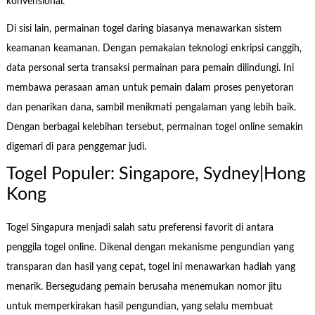
konvensional.
Di sisi lain, permainan togel daring biasanya menawarkan sistem
keamanan keamanan. Dengan pemakaian teknologi enkripsi canggih,
data personal serta transaksi permainan para pemain dilindungi. Ini
membawa perasaan aman untuk pemain dalam proses penyetoran
dan penarikan dana, sambil menikmati pengalaman yang lebih baik.
Dengan berbagai kelebihan tersebut, permainan togel online semakin
digemari di para penggemar judi.
Togel Populer: Singapore, Sydney|Hong
Kong
Togel Singapura menjadi salah satu preferensi favorit di antara
penggila togel online. Dikenal dengan mekanisme pengundian yang
transparan dan hasil yang cepat, togel ini menawarkan hadiah yang
menarik. Bersegudang pemain berusaha menemukan nomor jitu
untuk memperkirakan hasil pengundian, yang selalu membuat